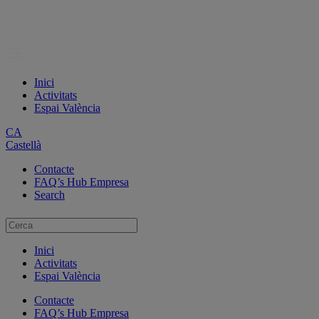
Inici
Activitats
Espai València
CA
Castellà
Contacte
FAQ’s Hub Empresa
Search
Inici
Activitats
Espai València
Contacte
FAQ’s Hub Empresa