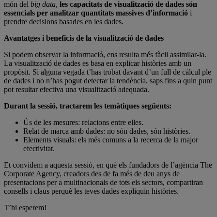
món del
big data
,
les capacitats de visualització de dades són
essencials per analitzar quantitats massives d’informació
i
prendre decisions basades en les dades.
Avantatges i beneficis de la visualització de dades
Si podem observar la informació, ens resulta més fàcil assimilar-la.
La visualització de dades es basa en explicar històries amb un
propòsit. Si alguna vegada t’has trobat davant d’un full de càlcul ple
de dades i no n’has pogut detectar la tendència, saps fins a quin punt
pot resultar efectiva una visualització adequada.
Durant la sessió, tractarem les temàtiques següents:
Ús de les mesures: relacions entre elles.
Relat de marca amb dades: no són dades, són històries.
Elements visuals: els més comuns a la recerca de la major
efectivitat.
Et convidem a aquesta sessió, en què els fundadors de l’agència The
Corporate Agency, creadors des de fa més de deu anys de
presentacions per a multinacionals de tots els sectors, compartiran
consells i claus perquè les teves dades expliquin històries.
T’hi esperem!