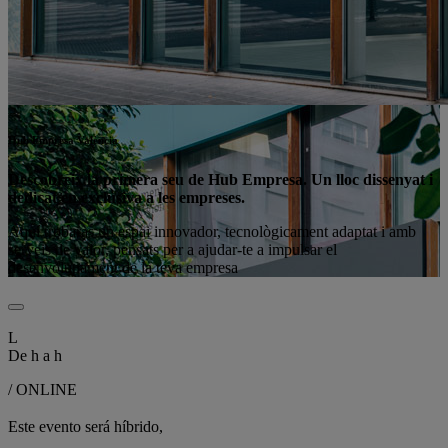
Hub Empresa València
Descobreix la primera seu de Hub Empresa. Un lloc dissenyat i
dedicat en exclusiva a les empreses.
Aquí trobaràs un espai innovador, tecnològicament adaptat i amb
serveis de valor, pensats per a ajudar-te a impulsar el
desenvolupament de la teva empresa
L
De
h a
h
/ ONLINE
Este evento será híbrido,