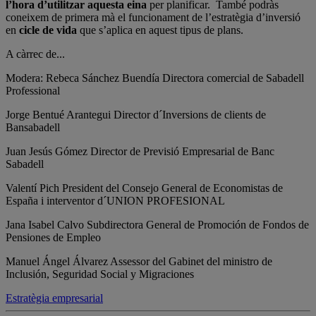
l’hora d’utilitzar aquesta eina
per planificar. També podràs
coneixem de primera mà el funcionament de l’estratègia d’inversió
en
cicle
de vida
que s’aplica en aquest tipus de plans.
A càrrec de...
Modera: Rebeca Sánchez Buendía
Directora comercial de Sabadell
Professional
Jorge Bentué Arantegui
Director d´Inversions de clients de
Bansabadell
Juan Jesús Gómez
Director de Previsió Empresarial de Banc
Sabadell
Valentí Pich
President del Consejo General de Economistas de
España i interventor d´UNION PROFESIONAL
Jana Isabel Calvo
Subdirectora General de Promoción de Fondos de
Pensiones de Empleo
Manuel Ángel Álvarez
Assessor del Gabinet del ministro de
Inclusión, Seguridad Social y Migraciones
Estratègia empresarial