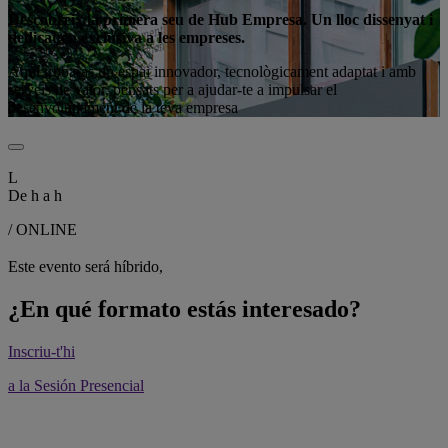
Descobreix la primera seu de Hub Empresa. Un lloc dissenyat i
dedicat en exclusiva a les empreses.
Aquí trobaràs un espai innovador, tecnològicament adaptat i amb
serveis de valor, pensats per a ajudar-te a impulsar el
desenvolupament de la teva empresa
L
De
h a
h
/ ONLINE
Este evento será híbrido,
¿En qué formato estás interesado?
Inscriu-t'hi
a la Sesión Presencial