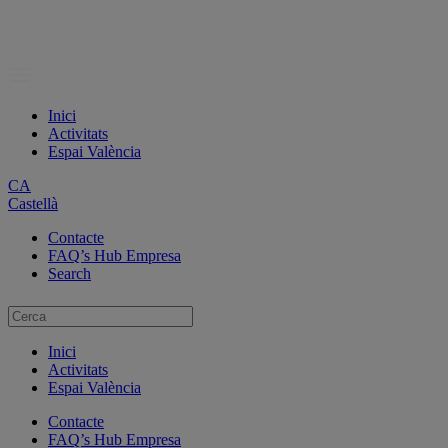
Inici
Activitats
Espai València
CA
Castellà
Contacte
FAQ’s Hub Empresa
Search
Inici
Activitats
Espai València
Contacte
FAQ’s Hub Empresa