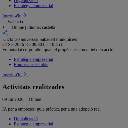
Digitalització
Estratègia empresarial
Inscriu-t'hi
València
+
Online | Idioma: castellà
Ciclo '30 aniversari Sabadell Franquícies'
22 Set 2026
De 09:30 h a 10:45 h
Voluntariat corporatiu: quan el propòsit es converteix en acció
Estratègia empresarial
Empresa sostenible
Inscriu-t'hi
Activitats realitzades
09 Jul 2026
Online
IA per a empreses: guia pràctica per a una adopció real
Digitalització
Estratègia empresarial