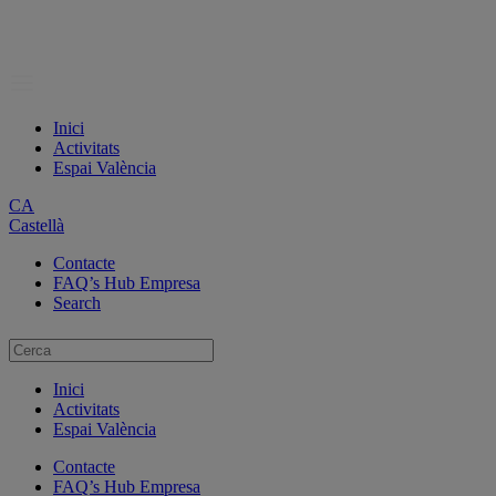
Inici
Activitats
Espai València
CA
Castellà
Contacte
FAQ’s Hub Empresa
Search
Inici
Activitats
Espai València
Contacte
FAQ’s Hub Empresa