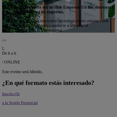
Descobreix la primera seu de Hub Empresa. Un lloc dissenyat i
dedicat en exclusiva a les empreses.
Aquí trobaràs un espai innovador, tecnològicament adaptat i amb
serveis de valor, pensats per a ajudar-te a impulsar el
desenvolupament de la teva empresa
L
De
h a
h
/ ONLINE
Este evento será híbrido,
¿En qué formato estás interesado?
Inscriu-t'hi
a la Sesión Presencial