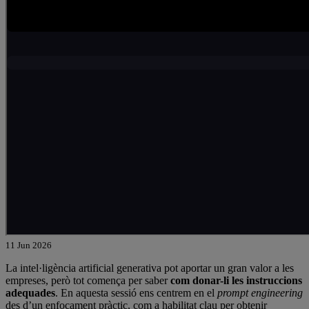
11 Jun 2026
La intel·ligència artificial generativa pot aportar un gran valor a les
empreses, però tot comença per saber
com donar-li les instruccions
adequades
. En aquesta sessió ens centrem en el
prompt engineering
des d’un enfocament pràctic, com a habilitat clau per obtenir