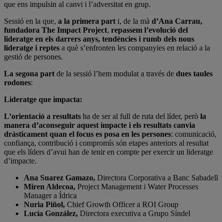
que ens impulsin al canvi i l’adversitat en grup.
Sessió en la que,
a la primera part
i, de la mà
d’Ana Carrau,
fundadora The Impact Project
,
repassem l’evolució del
lideratge en els darrers anys, tendències i rumb dels nous
lideratge i reptes
a què s’enfronten les companyies en relació a la
gestió de persones.
La segona part
de la sessió l’hem modulat a través de
dues taules
rodones
:
Lideratge que impacta:
L’orientació a resultats
ha de ser al full de ruta del líder, però
la
manera d’aconseguir aquest impacte i els resultats
canvia
dràsticament quan el focus es posa en les persones
: comunicació,
confiança, contribució i compromís són etapes anteriors al resultat
que els líders d’avui han de tenir en compte per exercir un lideratge
d’impacte.
Ana Suarez Gamazo,
Directora Corporativa a Banc Sabadell
Miren Aldecoa,
Project Management i Water Processes
Manager a Ídrica
Nuria Piñol,
Chief Growth Officer a ROI Group
Lucía González,
Directora executiva a Grupo Síndel