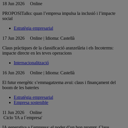
18 Jun 2026
Online
PROPOSITalks: quan l’empresa impulsa la inclusió i l’impacte
social
Estratègia empresarial
17 Jun 2026
Online | Idioma: Castellà
Claus pràctiques de la classificació aranzelària i els Incoterms:
impacte directe en les teves operacions
Internacionalització
16 Jun 2026
Online | Idioma: Castellà
El futur energètic s’emmagatzema avui: claus i finançament del
boom de les bateries
Estratègia empresarial
Empresa sostenible
11 Jun 2026
Online
Ciclo 'IA a l´empresa'
IA generativa a l’empresa: el poder d’un bon prompt. Claus