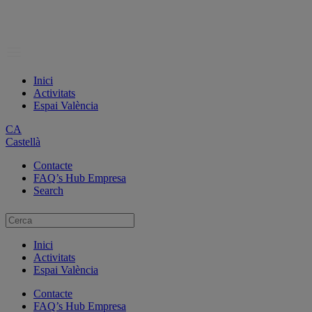
Inici
Activitats
Espai València
CA
Castellà
Contacte
FAQ’s Hub Empresa
Search
Inici
Activitats
Espai València
Contacte
FAQ’s Hub Empresa