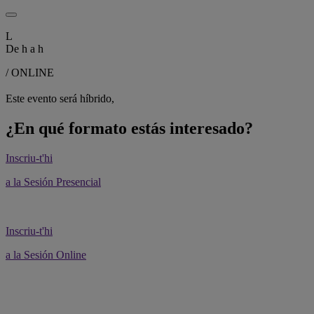
L
De
h a
h
/ ONLINE
Este evento será híbrido,
¿En qué formato estás interesado?
Inscriu-t'hi
a la Sesión Presencial
Inscriu-t'hi
a la Sesión Online