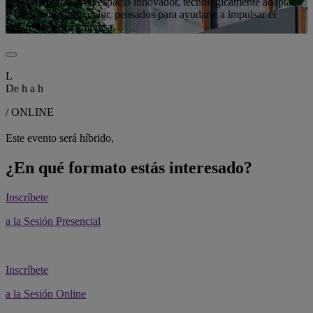
Aquí encontrarás un espacio innovador, tecnológicamente adaptado
y con servicios de valor, pensados para ayudarte a impulsar el
desarrollo de tu empresa.
L
De
h a
h
/ ONLINE
Este evento será híbrido,
¿En qué formato estás interesado?
Inscríbete
a la Sesión Presencial
Inscríbete
a la Sesión Online