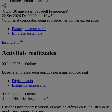
+
Online | Idioma: castellà
Ciclo '30 aniversari Sabadell Franquícies'
22 Set 2026
De 09:30 h a 10:45 h
Voluntariat corporatiu: quan el propòsit es converteix en acció
Estratègia empresarial
Empresa sostenible
Inscriu-t'hi
Activitats realitzades
09 Jul 2026
Online
IA per a empreses: guia pràctica per a una adopció real
Digitalització
Estratègia empresarial
02 Jul 2026
Online
Ciclo 'Històries inspiradores'
Històries inspiradores: Silbon, el repte de créixer en la indústria de la
moda sense perdre l’essència