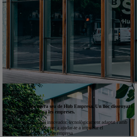
Hub Empresa València
Descobreix la primera seu de Hub Empresa. Un lloc dissenyat i
dedicat en exclusiva a les empreses.
Aquí trobaràs un espai innovador, tecnològicament adaptat i amb
serveis de valor, pensats per a ajudar-te a impulsar el
desenvolupament de la teva empresa