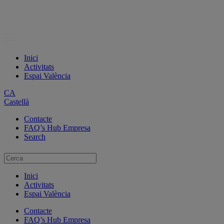
Inici
Activitats
Espai València
CA
Castellà
Contacte
FAQ’s Hub Empresa
Search
Inici
Activitats
Espai València
Contacte
FAQ’s Hub Empresa