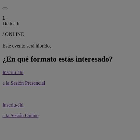
L
De
h a
h
/ ONLINE
Este evento será híbrido,
¿En qué formato estás interesado?
Inscriu-t'hi
a la Sesión Presencial
Inscriu-t'hi
a la Sesión Online