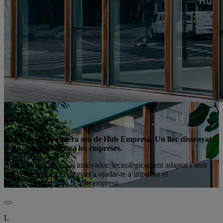
Hub Empresa València
Descobreix la primera seu de Hub Empresa. Un lloc dissenyat i
dedicat en exclusiva a les empreses.
Aquí trobaràs un espai innovador, tecnològicament adaptat i amb
serveis de valor, pensats per a ajudar-te a impulsar el
desenvolupament de la teva empresa
L