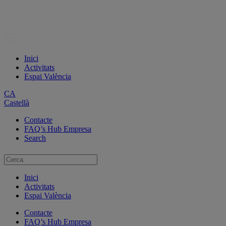
Inici
Activitats
Espai València
CA
Castellà
Contacte
FAQ’s Hub Empresa
Search
Inici
Activitats
Espai València
Contacte
FAQ’s Hub Empresa