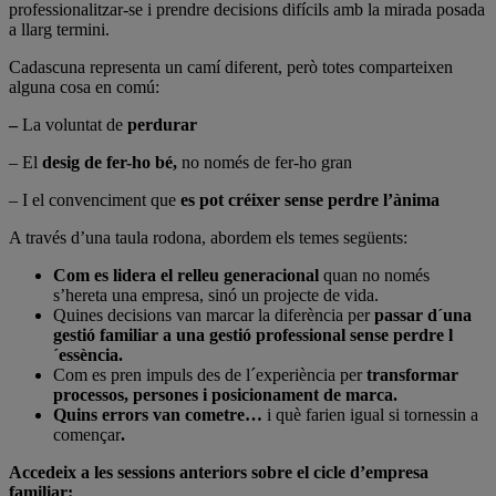
professionalitzar-se i prendre decisions difícils amb la mirada posada
a llarg termini.
Cadascuna representa un camí diferent, però totes comparteixen
alguna cosa en comú:
–
La voluntat de
perdurar
– El
desig de fer-ho bé,
no només de fer-ho gran
– I el convenciment que
es pot créixer sense perdre l’ànima
A través d’una taula rodona, abordem els temes següents:
Com es lidera el relleu generacional
quan no només
s’hereta una empresa, sinó un projecte de vida.
Quines decisions van marcar la diferència per
passar d´una
gestió familiar a una gestió professional sense perdre l
´essència.
Com es pren impuls des de l´experiència per
transformar
processos, persones i posicionament de marca.
Quins errors van cometre…
i què farien igual si tornessin a
començar
.
Accedeix a les sessions anteriors sobre el cicle d’empresa
familiar: