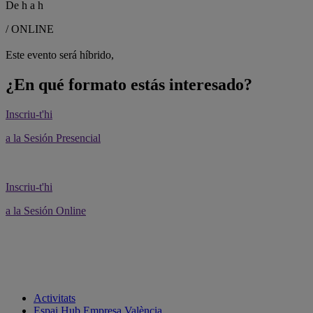
De
h a
h
/ ONLINE
Este evento será híbrido,
¿En qué formato estás interesado?
Inscriu-t'hi
a la Sesión Presencial
Inscriu-t'hi
a la Sesión Online
Activitats
Espai Hub Empresa València