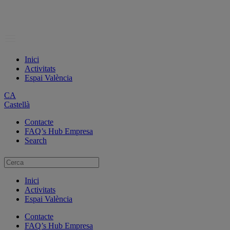
Inici
Activitats
Espai València
CA
Castellà
Contacte
FAQ’s Hub Empresa
Search
Inici
Activitats
Espai València
Contacte
FAQ’s Hub Empresa