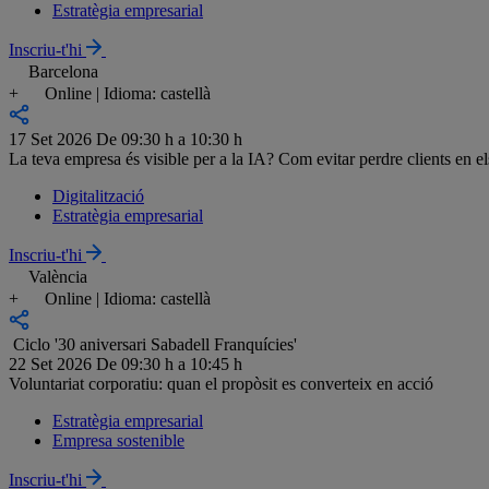
Estratègia empresarial
Inscriu-t'hi
Barcelona
+
Online | Idioma: castellà
17 Set 2026
De 09:30 h a 10:30 h
La teva empresa és visible per a la IA? Com evitar perdre clients en e
Digitalització
Estratègia empresarial
Inscriu-t'hi
València
+
Online | Idioma: castellà
Ciclo '30 aniversari Sabadell Franquícies'
22 Set 2026
De 09:30 h a 10:45 h
Voluntariat corporatiu: quan el propòsit es converteix en acció
Estratègia empresarial
Empresa sostenible
Inscriu-t'hi