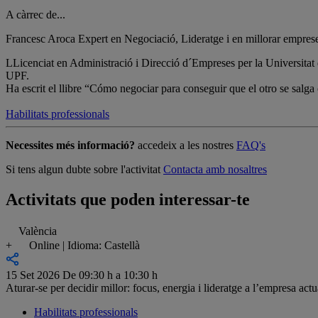
A càrrec de...
Francesc Aroca
Expert en Negociació, Lideratge i en millorar emprese
LLicenciat en Administració i Direcció d´Empreses per la Universit
UPF.
Ha escrit el llibre “Cómo negociar para conseguir que el otro se salga 
Habilitats professionals
Necessites més informació?
accedeix a les nostres
FAQ's
Si tens algun dubte sobre l'activitat
Contacta amb nosaltres
Activitats que poden interessar-te
València
+
Online | Idioma: Castellà
15 Set 2026
De 09:30 h a 10:30 h
Aturar-se per decidir millor: focus, energia i lideratge a l’empresa actu
Habilitats professionals