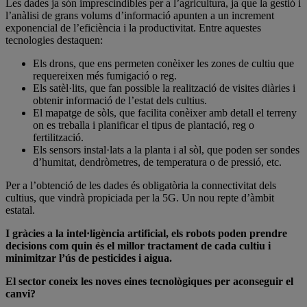
Les dades ja són imprescindibles per a l’agricultura, ja que la gestió i
l’anàlisi de grans volums d’informació apunten a un increment
exponencial de l’eficiència i la productivitat. Entre aquestes
tecnologies destaquen:
Els drons, que ens permeten conèixer les zones de cultiu que
requereixen més fumigació o reg.
Els satèl·lits, que fan possible la realització de visites diàries i
obtenir informació de l’estat dels cultius.
El mapatge de sòls, que facilita conèixer amb detall el terreny
on es treballa i planificar el tipus de plantació, reg o
fertilització.
Els sensors instal·lats a la planta i al sòl, que poden ser sondes
d’humitat, dendròmetres, de temperatura o de pressió, etc.
Per a l’obtenció de les dades és obligatòria la connectivitat dels
cultius, que vindrà propiciada per la 5G. Un nou repte d’àmbit
estatal.
I gràcies a la intel·ligència artificial, els robots poden prendre
decisions com quin és el millor tractament de cada cultiu i
minimitzar l’ús de pesticides i aigua.
El sector coneix les noves eines tecnològiques per aconseguir el
canvi?