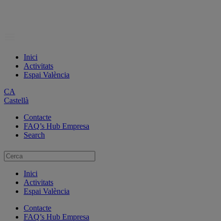
Inici
Activitats
Espai València
CA
Castellà
Contacte
FAQ’s Hub Empresa
Search
Inici
Activitats
Espai València
Contacte
FAQ’s Hub Empresa