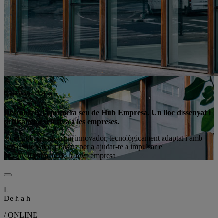
Hub Empresa València
Descobreix la primera seu de Hub Empresa. Un lloc dissenyat i
dedicat en exclusiva a les empreses.
Aquí trobaràs un espai innovador, tecnològicament adaptat i amb
serveis de valor, pensats per a ajudar-te a impulsar el
desenvolupament de la teva empresa
L
De
h a
h
/ ONLINE