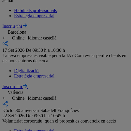
actual
Habilitats professionals
Estratègia empresarial
Inscriu-t'hi
Barcelona
+
Online | Idioma: castellà
17 Set 2026
De 09:30 h a 10:30 h
La teva empresa és visible per a la IA? Com evitar perdre clients en
els nous entorns de cerca
Digitalització
Estratègia empresarial
Inscriu-t'hi
València
+
Online | Idioma: castellà
Ciclo '30 aniversari Sabadell Franquícies'
22 Set 2026
De 09:30 h a 10:45 h
Voluntariat corporatiu: quan el propòsit es converteix en acció
Estratègia empresarial