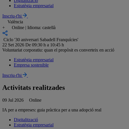
Digitalització
Estratègia empresarial
Inscriu-t'hi
València
+
Online | Idioma: castellà
Ciclo '30 aniversari Sabadell Franquícies'
22 Set 2026
De 09:30 h a 10:45 h
Voluntariat corporatiu: quan el propòsit es converteix en acció
Estratègia empresarial
Empresa sostenible
Inscriu-t'hi
Activitats realitzades
09 Jul 2026
Online
IA per a empreses: guia pràctica per a una adopció real
Digitalització
Estratègia empresarial