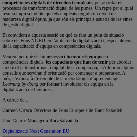
competències digitals
de directius i empleats,
per abordar els
processos de transformació digital de les pimes. Un repte per al qual
resulta imprescindible que els empleats tinguin un nivell de
maduresa digital òptim, ja que són els principals usuaris de les eines
de gestió digital.
Et convidem a aquesta sessió en què es farà un punt de situació
sobre els Fons NGEU en l’àmbit de la digitalització i, especialment,
de la capacitació d’equips en competències digitals.
Veurem per què és tan
necessari formar els equips
en
competències digitals,
les capacitats que han de tenir
per abordar
amb èxit la transformació digital de la companyia, i s’oferiran alguns
consells que serviran d’orientació per començar a preparar-se. A
més, s’exposarà l’exemple de la metodologia d’aprenentatge
Learning by doing
per formar i involucrar els equips en la
digitalització de l’empresa.
A càrrec de...
Carmen Urraca
Directora de Fons Europeus de Banc Sabadell
Lluc Guarro
Mànager a RocaSalvatella
Digitalització
Next Generation EU