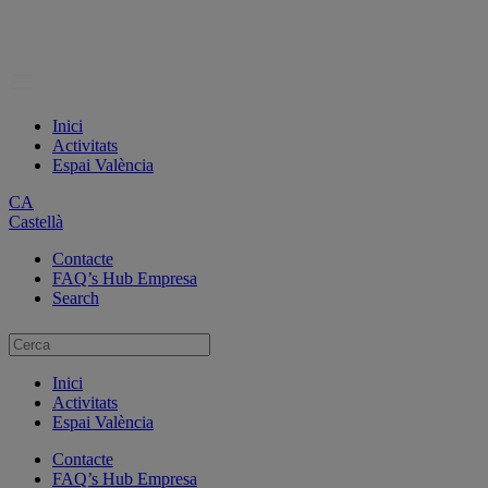
Inici
Activitats
Espai València
CA
Castellà
Contacte
FAQ’s Hub Empresa
Search
Inici
Activitats
Espai València
Contacte
FAQ’s Hub Empresa