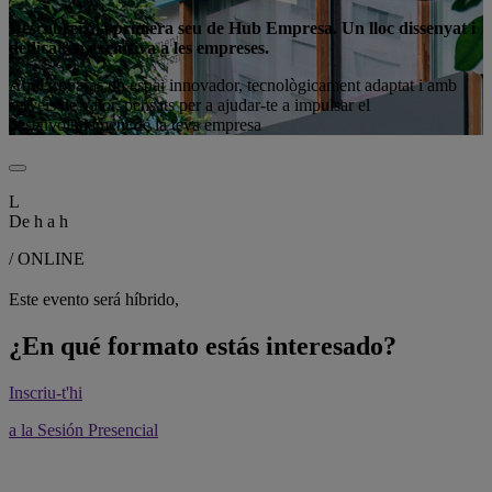
Descobreix la primera seu de Hub Empresa. Un lloc dissenyat i
dedicat en exclusiva a les empreses.
Aquí trobaràs un espai innovador, tecnològicament adaptat i amb
serveis de valor, pensats per a ajudar-te a impulsar el
desenvolupament de la teva empresa
L
De
h a
h
/ ONLINE
Este evento será híbrido,
¿En qué formato estás interesado?
Inscriu-t'hi
a la Sesión Presencial