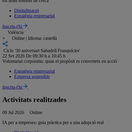
els nous entorns de cerca
Digitalització
Estratègia empresarial
Inscriu-t'hi
València
+
Online | Idioma: castellà
Ciclo '30 aniversari Sabadell Franquícies'
22 Set 2026
De 09:30 h a 10:45 h
Voluntariat corporatiu: quan el propòsit es converteix en acció
Estratègia empresarial
Empresa sostenible
Inscriu-t'hi
Activitats realitzades
09 Jul 2026
Online
IA per a empreses: guia pràctica per a una adopció real