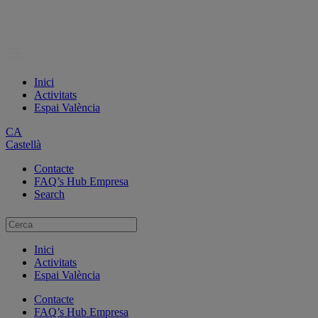
Inici
Activitats
Espai València
CA
Castellà
Contacte
FAQ’s Hub Empresa
Search
Inici
Activitats
Espai València
Contacte
FAQ’s Hub Empresa