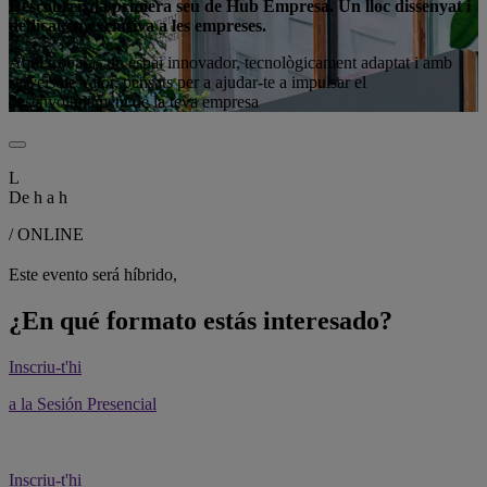
Descobreix la primera seu de Hub Empresa. Un lloc dissenyat i
dedicat en exclusiva a les empreses.
Aquí trobaràs un espai innovador, tecnològicament adaptat i amb
serveis de valor, pensats per a ajudar-te a impulsar el
desenvolupament de la teva empresa
L
De
h a
h
/ ONLINE
Este evento será híbrido,
¿En qué formato estás interesado?
Inscriu-t'hi
a la Sesión Presencial
Inscriu-t'hi