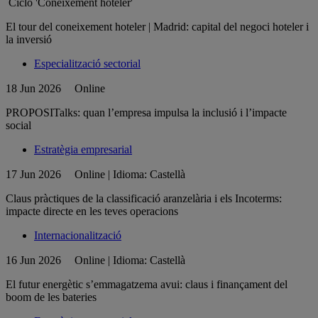
Ciclo 'Coneixement hoteler'
El tour del coneixement hoteler | Madrid: capital del negoci hoteler i
la inversió
Especialització sectorial
18 Jun 2026
Online
PROPOSITalks: quan l’empresa impulsa la inclusió i l’impacte
social
Estratègia empresarial
17 Jun 2026
Online | Idioma: Castellà
Claus pràctiques de la classificació aranzelària i els Incoterms:
impacte directe en les teves operacions
Internacionalització
16 Jun 2026
Online | Idioma: Castellà
El futur energètic s’emmagatzema avui: claus i finançament del
boom de les bateries