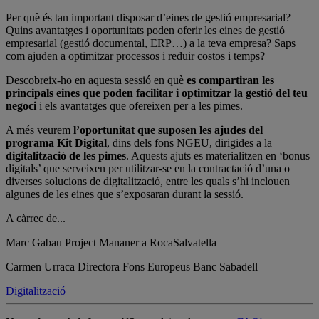
Per què és tan important disposar d’eines de gestió empresarial?
Quins avantatges i oportunitats poden oferir les eines de gestió
empresarial (gestió documental, ERP…) a la teva empresa? Saps
com ajuden a optimitzar processos i reduir costos i temps?
Descobreix-ho en aquesta sessió en què
es compartiran les
principals eines que poden facilitar i optimitzar la gestió del teu
negoci
i els avantatges que ofereixen per a les pimes.
A més veurem
l’oportunitat que suposen les ajudes del
programa Kit Digital
, dins dels fons NGEU, dirigides a la
digitalització de les pimes
. Aquests ajuts es materialitzen en ‘bonus
digitals’ que serveixen per utilitzar-se en la contractació d’una o
diverses solucions de digitalització, entre les quals s’hi inclouen
algunes de les eines que s’exposaran durant la sessió.
A càrrec de...
Marc Gabau
Project Mananer a RocaSalvatella
Carmen Urraca
Directora Fons Europeus Banc Sabadell
Digitalització