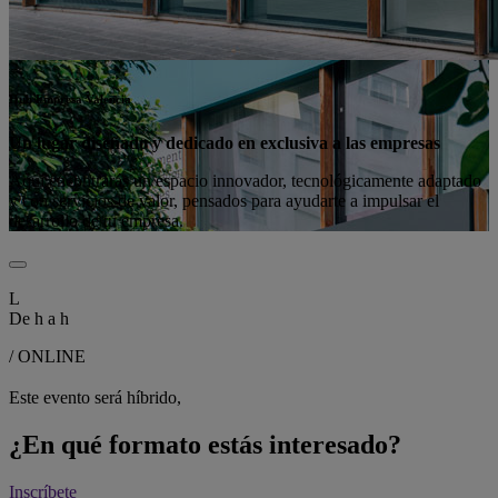
Hub Empresa Valencia
Un lugar diseñado y dedicado en exclusiva a las empresas
Aquí encontrarás un espacio innovador, tecnológicamente adaptado
y con servicios de valor, pensados para ayudarte a impulsar el
desarrollo de tu empresa.
L
De
h a
h
/ ONLINE
Este evento será híbrido,
¿En qué formato estás interesado?
Inscríbete