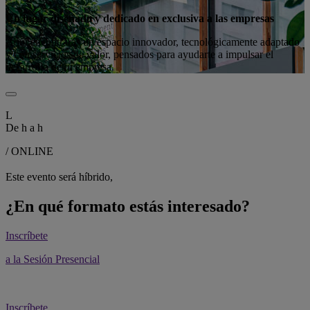
Un lugar diseñado y dedicado en exclusiva a las empresas
Aquí encontrarás un espacio innovador, tecnológicamente adaptado
y con servicios de valor, pensados para ayudarte a impulsar el
desarrollo de tu empresa.
L
De
h a
h
/ ONLINE
Este evento será híbrido,
¿En qué formato estás interesado?
Inscríbete
a la Sesión Presencial
Inscríbete