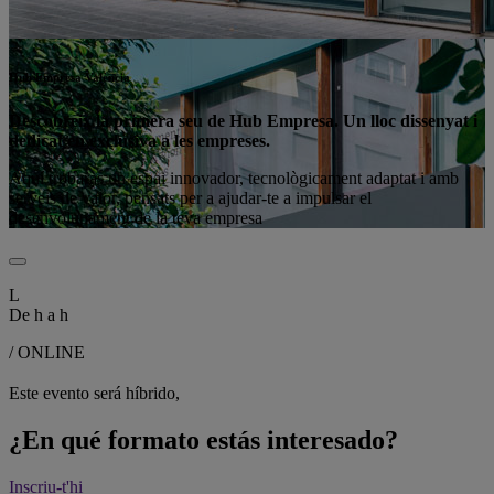
Hub Empresa València
Descobreix la primera seu de Hub Empresa. Un lloc dissenyat i
dedicat en exclusiva a les empreses.
Aquí trobaràs un espai innovador, tecnològicament adaptat i amb
serveis de valor, pensats per a ajudar-te a impulsar el
desenvolupament de la teva empresa
L
De
h a
h
/ ONLINE
Este evento será híbrido,
¿En qué formato estás interesado?
Inscriu-t'hi