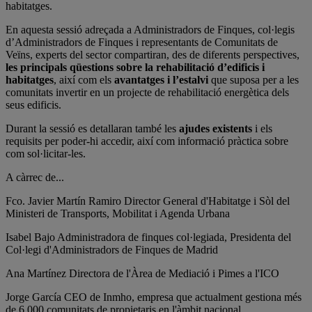
habitatges.
En aquesta sessió adreçada a Administradors de Finques, col·legis
d’Administradors de Finques i representants de Comunitats de
Veïns, experts del sector compartiran, des de diferents perspectives,
les principals qüestions sobre la rehabilitació d’edificis i
habitatges
, així com els
avantatges i l’estalvi
que suposa per a les
comunitats invertir en un projecte de rehabilitació energètica dels
seus edificis.
Durant la sessió es detallaran també les
ajudes existents
i els
requisits per poder-hi accedir, així com informació pràctica sobre
com sol·licitar-les.
A càrrec de...
Fco. Javier Martín Ramiro
Director General d'Habitatge i Sòl del
Ministeri de Transports, Mobilitat i Agenda Urbana
Isabel Bajo
Administradora de finques col·legiada, Presidenta del
Col·legi d'Administradors de Finques de Madrid
Ana Martínez
Directora de l'Àrea de Mediació i Pimes a l'ICO
Jorge García
CEO de Inmho, empresa que actualment gestiona més
de 6.000 comunitats de propietaris en l'àmbit nacional