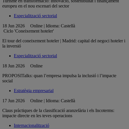
Turisme en transformació: innovació, sostenibilitat i finançament
europeu en el nou escenari del sector
Especialització sectorial
18 Jun 2026
Online | Idioma: Castellà
Ciclo 'Coneixement hoteler'
El tour del coneixement hoteler | Madrid: capital del negoci hoteler i
la inversió
Especialització sectorial
18 Jun 2026
Online
PROPOSITalks: quan l’empresa impulsa la inclusió i l’impacte
social
Estratègia empresarial
17 Jun 2026
Online | Idioma: Castellà
Claus pràctiques de la classificació aranzelària i els Incoterms:
impacte directe en les teves operacions
Internacionalització