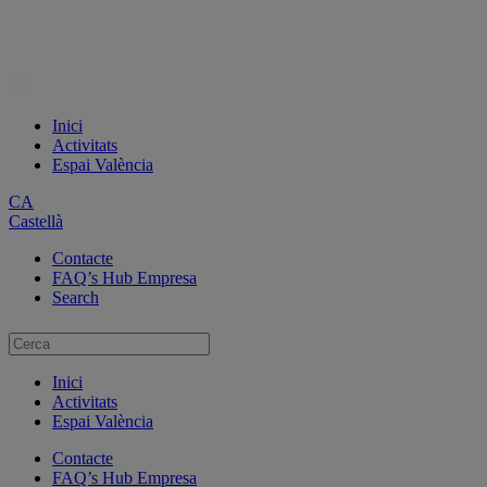
Inici
Activitats
Espai València
CA
Castellà
Contacte
FAQ’s Hub Empresa
Search
Inici
Activitats
Espai València
Contacte
FAQ’s Hub Empresa