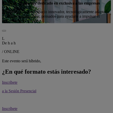
Un lugar diseñado y dedicado en exclusiva a las empresas
Aquí encontrarás un espacio innovador, tecnológicamente adaptado
y con servicios de valor, pensados para ayudarte a impulsar el
desarrollo de tu empresa.
L
De
h a
h
/ ONLINE
Este evento será híbrido,
¿En qué formato estás interesado?
Inscríbete
a la Sesión Presencial
Inscríbete