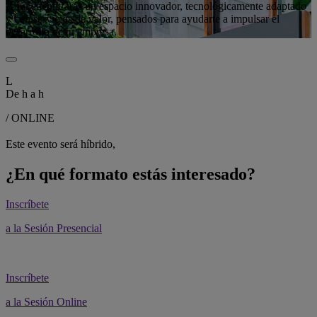
Aquí encontrarás un espacio innovador, tecnológicamente adaptado
y con servicios de valor, pensados para ayudarte a impulsar el
desarrollo de tu empresa.
L
De
h a
h
/ ONLINE
Este evento será híbrido,
¿En qué formato estás interesado?
Inscríbete
a la Sesión Presencial
Inscríbete
a la Sesión Online