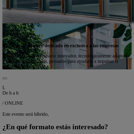
Hub Empresa Valencia
Un lugar diseñado y dedicado en exclusiva a las empresas
Aquí encontrarás un espacio innovador, tecnológicamente adaptado
y con servicios de valor, pensados para ayudarte a impulsar el
desarrollo de tu empresa.
L
De
h a
h
/ ONLINE
Este evento será híbrido,
¿En qué formato estás interesado?