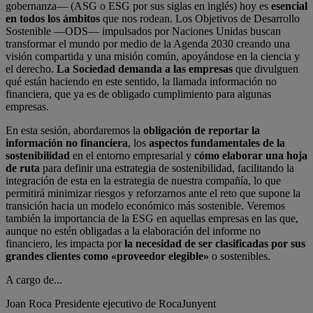
gobernanza― (ASG o ESG por sus siglas en inglés) hoy es
esencial
en todos los ámbitos
que nos rodean. Los Objetivos de Desarrollo
Sostenible —ODS— impulsados por Naciones Unidas buscan
transformar el mundo por medio de la Agenda 2030 creando una
visión compartida y una misión común, apoyándose en la ciencia y
el derecho.
La Sociedad demanda a las empresas
que divulguen
qué están haciendo en este sentido, la llamada información no
financiera, que ya es de obligado cumplimiento para algunas
empresas.
En esta sesión, abordaremos la
obligación de reportar la
información no financiera
, los
aspectos fundamentales de la
sostenibilidad
en el entorno empresarial y
cómo elaborar una hoja
de ruta
para definir una estrategia de sostenibilidad, facilitando la
integración de esta en la estrategia de nuestra compañía, lo que
permitirá minimizar riesgos y reforzarnos ante el reto que supone la
transición hacia un modelo económico más sostenible. Veremos
también la importancia de la ESG en aquellas empresas en las que,
aunque no estén obligadas a la elaboración del informe no
financiero, les impacta por
la necesidad de ser clasificadas por sus
grandes clientes como «proveedor elegible»
o sostenibles.
A cargo de...
Joan Roca
Presidente ejecutivo de RocaJunyent