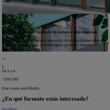
Hub Empresa Valencia
Un lugar diseñado y dedicado en exclusiva a las empresas
Aquí encontrarás un espacio innovador, tecnológicamente adaptado
y con servicios de valor, pensados para ayudarte a impulsar el
desarrollo de tu empresa.
L
De
h a
h
/ ONLINE
Este evento será híbrido,
¿En qué formato estás interesado?
Inscríbete