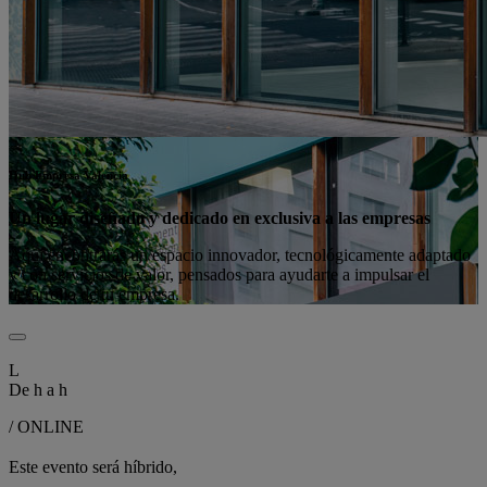
Hub Empresa Valencia
Un lugar diseñado y dedicado en exclusiva a las empresas
Aquí encontrarás un espacio innovador, tecnológicamente adaptado
y con servicios de valor, pensados para ayudarte a impulsar el
desarrollo de tu empresa.
L
De
h a
h
/ ONLINE
Este evento será híbrido,